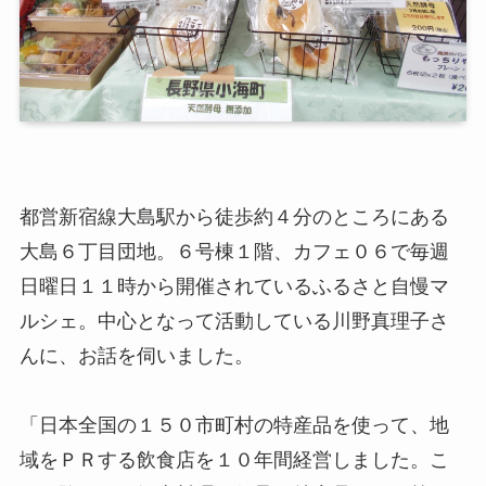
都営新宿線大島駅から徒歩約４分のところにある
大島６丁目団地。６号棟１階、カフェ０６で毎週
日曜日１１時から開催されているふるさと自慢マ
ルシェ。中心となって活動している川野真理子さ
んに、お話を伺いました。
「日本全国の１５０市町村の特産品を使って、地
域をＰＲする飲食店を１０年間経営しました。こ