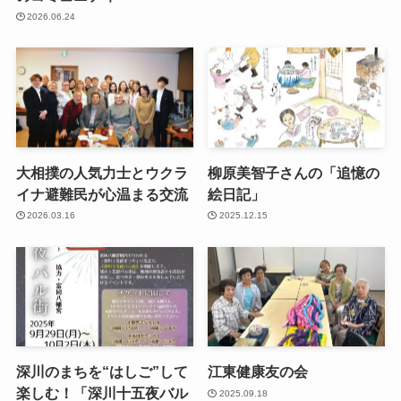
2026.06.24
大相撲の人気力士とウクラ
柳原美智子さんの「追憶の
イナ避難民が心温まる交流
絵日記」
2026.03.16
2025.12.15
深川のまちを“はしご”して
江東健康友の会
楽しむ！「深川十五夜バル
2025.09.18