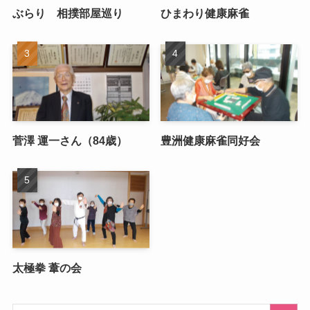
ぶらり 相撲部屋巡り
ひまわり健康麻雀
菅澤 運一さん（84歳）
豊洲健康麻雀同好会
太極拳 葦の会