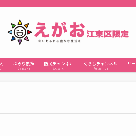
人
ぶらり散策
防災チャンネル
くらしチャンネル
サー
o
Sansaku
Bousai ch
Kurashi ch