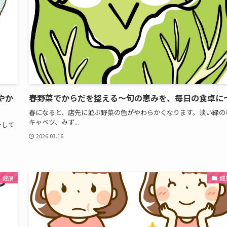
やか
春野菜でからだを整える〜旬の恵みを、毎日の食卓に
春になると、店先に並ぶ野菜の色がやわらかくなります。淡い緑の
キャベツ、みず...
そして
2026.03.16
健康
健