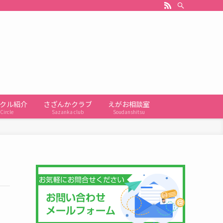
クル紹介
さざんかクラブ
えがお相談室
Circle
Sazanka club
Soudanshitsu