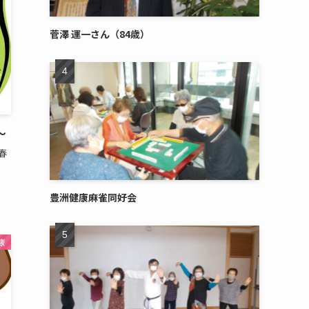
菅澤 運一さん（84歳）
〜
春
豊洲健康麻雀同好会
康