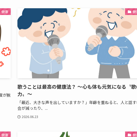
健康
健
歌うことは最高の健康法？ ～心も体も元気になる〝歌
力〟～
度が脱
「最近、大きな声を出していますか？」年齢を重ねると、人と話す
会が減ったり、...
2026.06.23
健康
健