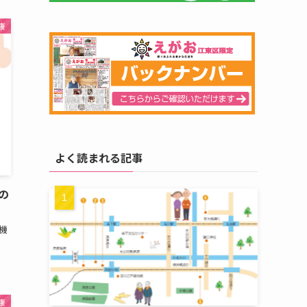
康
よく読まれる記事
の
機
康