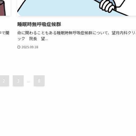
睡眠時無呼吸症候群
中で聞
命に関わることもある睡眠時無呼吸症候群について、望月内科クリ
ック 院長 望...
2025.09.18
2
3
...
8