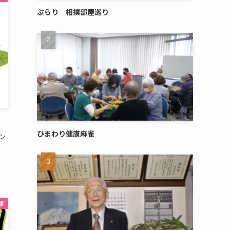
ぶらり 相撲部屋巡り
ひまわり健康麻雀
ン
康