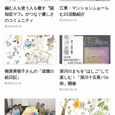
編む人も使う人も癒す〝認
江東・マンションふぉーら
知症マフ〟がつなぐ優しさ
む21活動紹介
のコミュニティ
2026.03.16
2026.06.24
柳原美智子さんの「追憶の
深川のまちを“はしご”して
絵日記」
楽しむ！「深川十五夜バル
街」開催
2025.12.15
2025.09.18