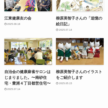
江東健康友の会
柳原美智子さんの「追憶の
絵日記」
2025.09.18
2025.07.14
自治会の健康麻雀サロンは
柳原美智子さんのイラスト
じまりました。〜南砂住
をご紹介します
宅・豊洲４丁目都営住宅〜
2025.05.15
2025.07.14