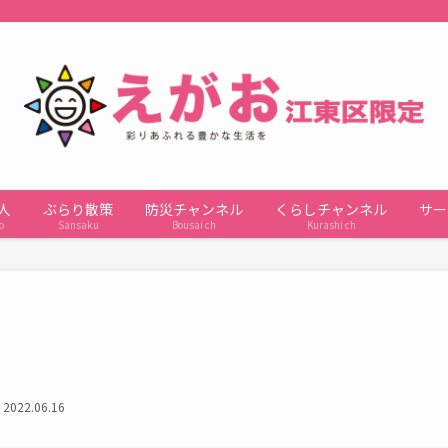
人
ぶらり散策
防災チャンネル
くらしチャンネル
サー
o
Sansaku
Bousai ch
Kurashi ch
2022.06.16