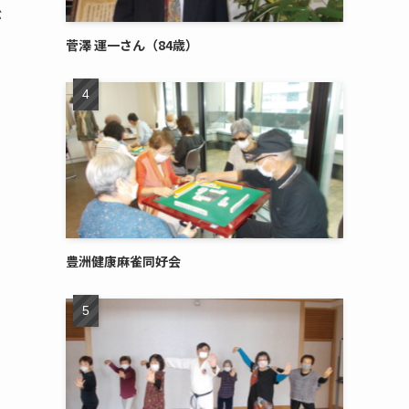
が
菅澤 運一さん（84歳）
豊洲健康麻雀同好会