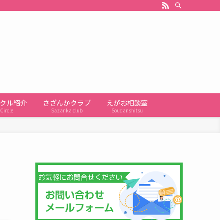
クル紹介
さざんかクラブ
えがお相談室
Circle
Sazanka club
Soudanshitsu