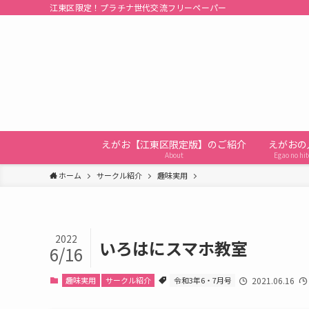
江東区限定！プラチナ世代交流フリーペーパー
えがお【江東区限定版】のご紹介
えがおの
About
Egao no hit
ホーム
サークル紹介
趣味実用
2022
いろはにスマホ教室
6/16
趣味実用
サークル紹介
令和3年6・7月号
2021.06.16