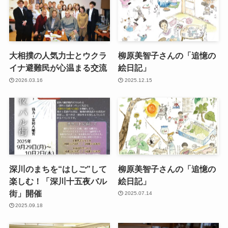
大相撲の人気力士とウクラ
柳原美智子さんの「追憶の
イナ避難民が心温まる交流
絵日記」
2026.03.16
2025.12.15
深川のまちを“はしご”して
柳原美智子さんの「追憶の
楽しむ！「深川十五夜バル
絵日記」
街」開催
2025.07.14
2025.09.18