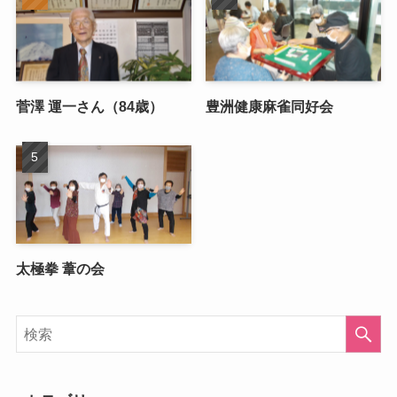
菅澤 運一さん（84歳）
豊洲健康麻雀同好会
太極拳 葦の会