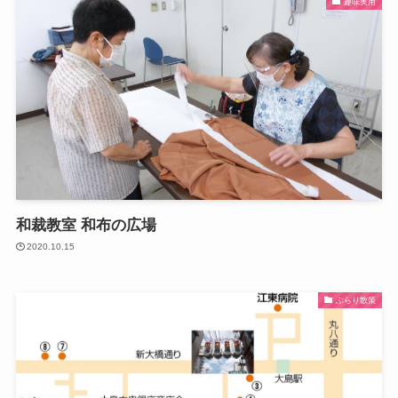
趣味実用
和裁教室 和布の広場
2020.10.15
ぶらり散策